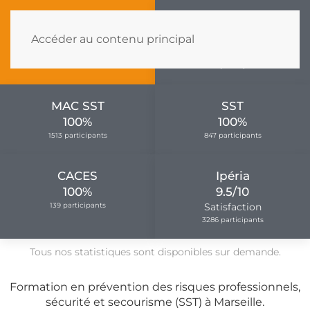
Entreprises
TAUX DE
95%
Accéder au contenu principal
RÉUSSITE
2025
Satisfaction
5661 participants
MAC SST
SST
100%
100%
1513 participants
847 participants
CACES
Ipéria
100%
9.5/10
139 participants
Satisfaction
3286 participants
Tous nos statistiques sont disponibles sur demande.
Formation en prévention des risques professionnels,
sécurité et secourisme (SST) à Marseille.