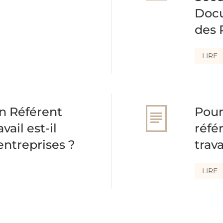
Docu
des 
LIRE
n Référent
Pour
vail est-il
réfé
entreprises ?
trava
LIRE