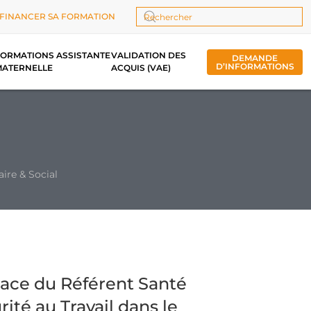
FINANCER SA FORMATION
Type 2 or more characters for results.
ORMATIONS ASSISTANTE
VALIDATION DES
DEMANDE
D’INFORMATIONS
MATERNELLE
ACQUIS (VAE)
aire & Social
lace du Référent Santé
rité au Travail dans le