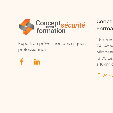
Concep
Forma
1 bis ru
Expert en prévention des risques
ZA l'Ag
professionnels
Mirabea
13170 L
à 16km d
04 42