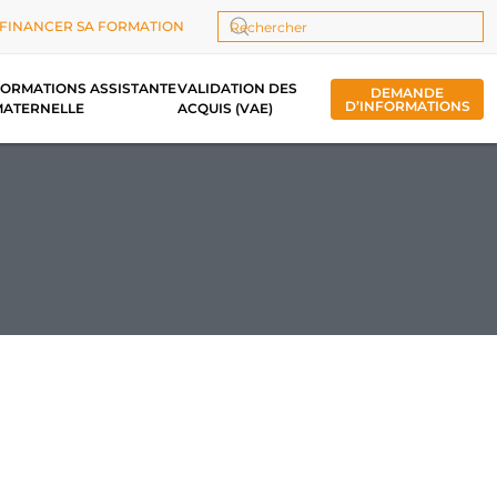
FINANCER SA FORMATION
Type 2 or more characters for results.
ORMATIONS ASSISTANTE
VALIDATION DES
DEMANDE
D’INFORMATIONS
MATERNELLE
ACQUIS (VAE)