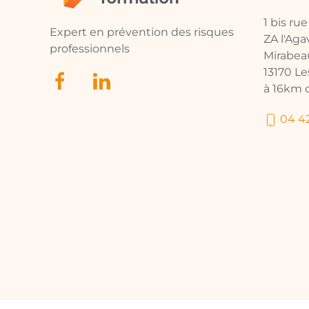
1 bis ru
Expert en prévention des risques
ZA l'Ag
professionnels
Mirabea
13170 L
à 16km d
04 42