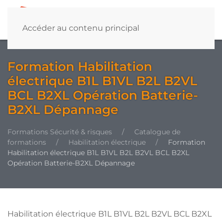
Accéder au contenu principal
Formation Habilitation
électrique B1L B1VL B2L B2VL
BCL B2XL Opération Batterie-
B2XL Dépannage
Formations Sécurité & risques
Catalogue de
formations
Habilitation électrique
Formation
Habilitation électrique B1L B1VL B2L B2VL BCL B2XL
Opération Batterie-B2XL Dépannage
Habilitation électrique B1L B1VL B2L B2VL BCL B2XL