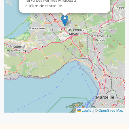
13170 Les Pennes Mirabeau
à 16km de Marseille
Leaflet
|
©
OpenStreetMap