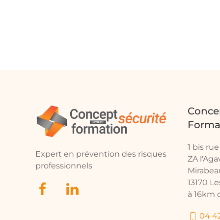
Concep
Forma
1 bis ru
Expert en prévention des risques
ZA l'Ag
professionnels
Mirabea
13170 L
à 16km d
04 42