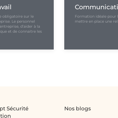
vail
Communicatio
 obligatoire sur le
Formation idéale pour l
prise. Le personnel
mettre en place une re
entreprise, d’aider à la
que et de connaitre les
t Sécurité
Nos blogs
tion