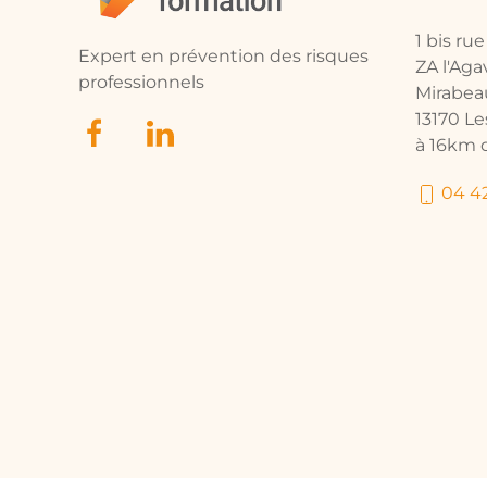
1 bis ru
Expert en prévention des risques
ZA l'Ag
professionnels
Mirabea
13170 L
à 16km d
04 42