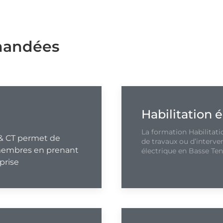
emandées
Habilitation 
La formation Habilitati
& CT permet de
de travaux ou d’interve
s membres en prenant
électrique en Basse Ten
prise