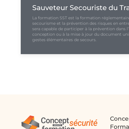
Sauveteur Secouriste du Tra
La formation SST est la formation réglementaire
secourisme et la prévention des risques en entre
sera capable de participer à la prévention dans l’
conception ou à la mise à jour du document uni
gestes élémentaires de secours.
Concep
Forma