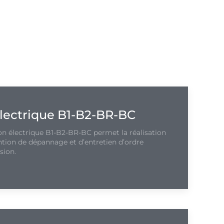
électrique B1-B2-BR-BC
on électrique B1-B2-BR-BC permet la réalisation
ntion de dépannage et d’entretien d’ordre
sion.