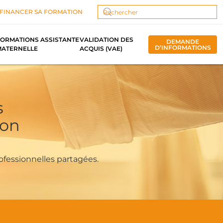
FINANCER SA FORMATION
Type 2 or more characters for results.
ORMATIONS ASSISTANTE
VALIDATION DES
DEMANDE
D’INFORMATIONS
MATERNELLE
ACQUIS (VAE)
s
ion
ofessionnelles partagées.