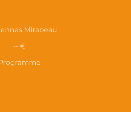
Pennes Mirabeau
-- €
Programme