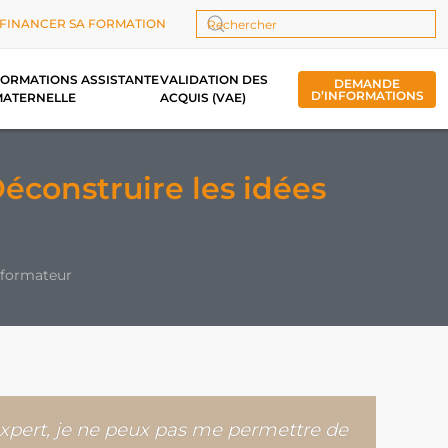
FINANCER SA FORMATION
Type 2 or more characters for results.
ORMATIONS ASSISTANTE
VALIDATION DES
DEMANDE
D’INFORMATIONS
MATERNELLE
ACQUIS (VAE)
éconstruire les idées
 formateur
expert, je ne peux pas me permettre de