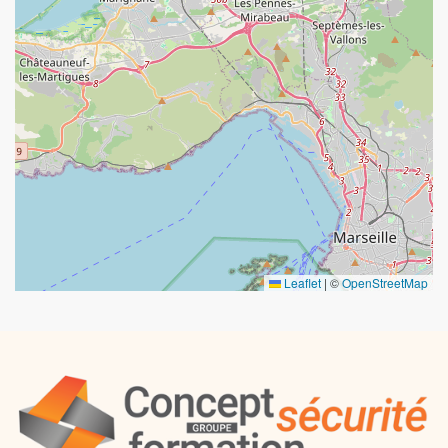
Leaflet
|
©
OpenStreetMap