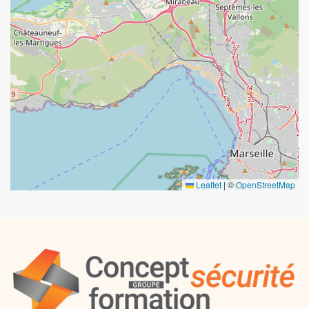
Leaflet
|
©
OpenStreetMap