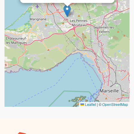
Leaflet
|
©
OpenStreetMap