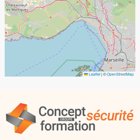
Leaflet
|
©
OpenStreetMap