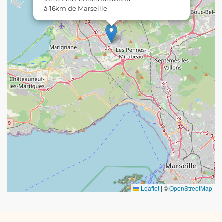
à 16km de Marseille
Leaflet
|
©
OpenStreetMap