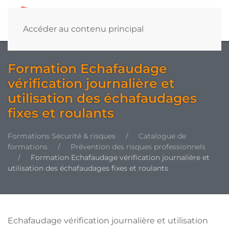
Accéder au contenu principal
Formation Echafaudage
vérification journalière et
utilisation des échafaudages
fixes et roulants
Formations Sécurité & risques
Catalogue de
formations
Prévention des risques professionnels
Formation Echafaudage vérification journalière et
utilisation des échafaudages fixes et roulants
Echafaudage vérification journalière et utilisation