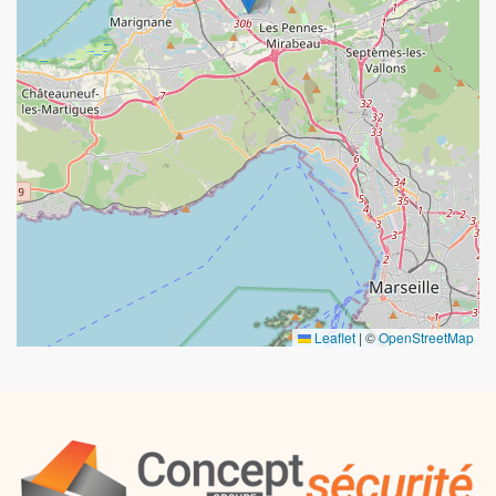
Leaflet
|
©
OpenStreetMap