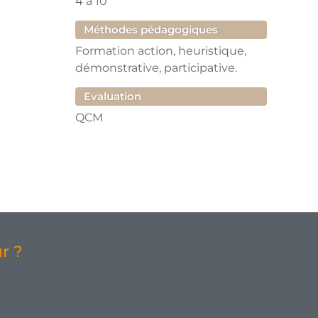
4
à
10
Méthodes pédagogiques
Formation action, heuristique,
démonstrative, participative.
Evaluation
QCM
r ?