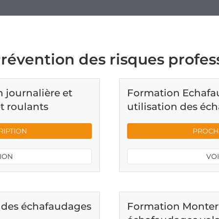
Prévention des risques profes
 journalière et
Formation Echafaud
t roulants
utilisation des éc
RIPTION
PROCHA
TION
VOI
n des échafaudages
Formation Monter, u