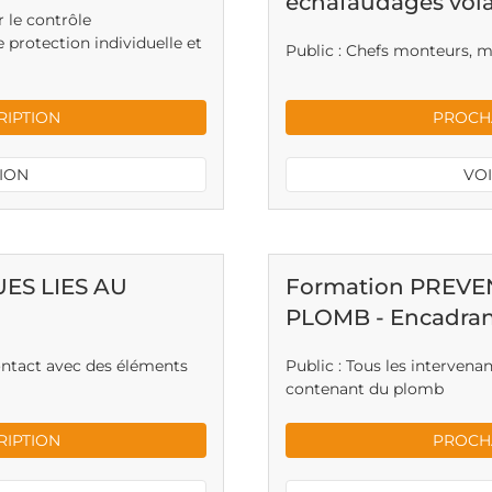
échafaudages vol
r le contrôle
 protection individuelle et
Public : Chefs monteurs, m
RIPTION
PROCHA
TION
VOI
ES LIES AU
Formation PREVE
PLOMB - Encadra
contact avec des éléments
Public : Tous les intervena
contenant du plomb
RIPTION
PROCHA