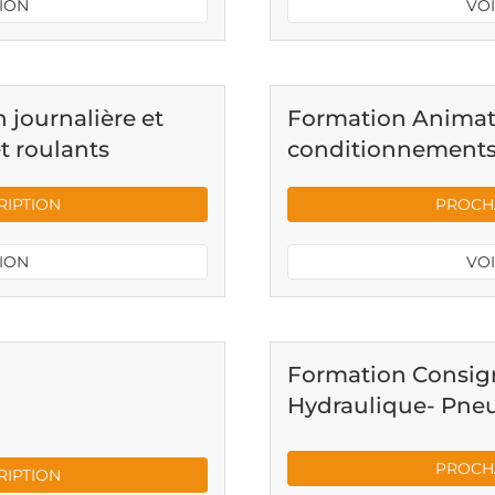
TION
VOI
 journalière et
Formation Animate
t roulants
conditionnements 
RIPTION
PROCHA
TION
VOI
Formation Consign
Hydraulique- Pne
PROCHA
RIPTION