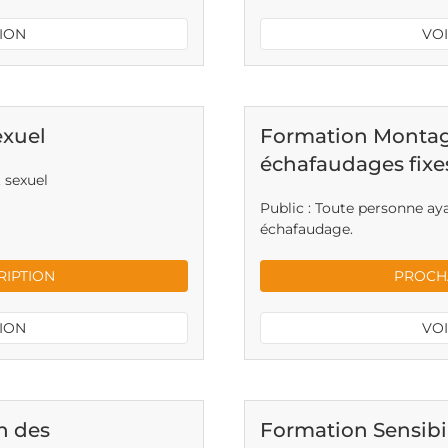
TION
VOI
exuel
Formation Montag
échafaudages fixe
 sexuel
Public : Toute personne aya
échafaudage.
RIPTION
PROCHA
TION
VOI
n des
Formation Sensibil