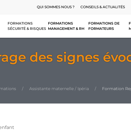
QUI SOMMES NOUS ?
CONSEILS & ACTUALITÉS
FORMATIONS
FORMATIONS
FORMATIONS DE
F
SÉCURITÉ & RISQUES
MANAGEMENT & RH
FORMATEURS
age des signes évo
rmations
Assistante maternelle / Ipéria
Formation Rep
enfant