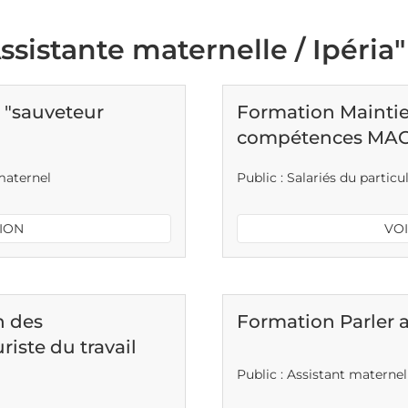
ssistante maternelle / Ipéria"
t "sauveteur
Formation Maintien
compétences MAC S
 maternel
Public : Salariés du partic
TION
VOI
n des
Formation Parler 
ste du travail
Public : Assistant maternel