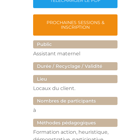
TÉLÉCHARGER LE PDF
PROCHAINES SESSIONS &
INSCRIPTION
Public
Assistant maternel
Durée / Recyclage / Validité
Lieu
Locaux du client.
Nombres de participants
à
Méthodes pédagogiques
Formation action, heuristique,
démonstrative, participative.