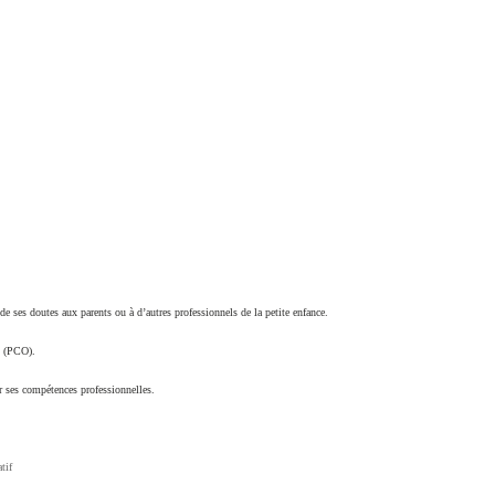
e ses doutes aux parents ou à d’autres professionnels de la petite enfance.
on (PCO).
er ses compétences professionnelles.
tif