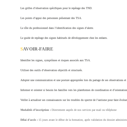
Les grilles d’observation spécifiques pour le repérage des TND.
Les points d’appui des personnes présentant des TSA.
Le rôle du professionnel dans l’identification des signes d’alerte.
Le guide de repérage des signes habituels de développement chez les enfants.
S
AVOIR-FAIRE
Identifier les signes, symptômes et risques associés aux TSA.
Utiliser des outils d’observation objectifs et structurés.
Adopter une communication et une posture appropriées lors du partage de ses observations et d
Informer et orienter si besoin les familles vers les plateformes de coordination et d’orientati
Veiller à actualiser ses connaissances sur les troubles du spectre de l’autisme pour faire évolu
Modalités d’inscription :
Directement auprès de nos services par mail ou téléphone
Délai d’accès :
15
jours avant le début de la formation, après validation du dossier administra